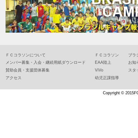
ＦＣコラソンについて
ＦＣコラソン
ブラ
メンバー募集・入会・継続用紙ダウンロード
EAA陸上
お知
賛助会員・支援団体募集
ViVo
スタ
アクセス
幼児正課指導
Copyright © 2015F