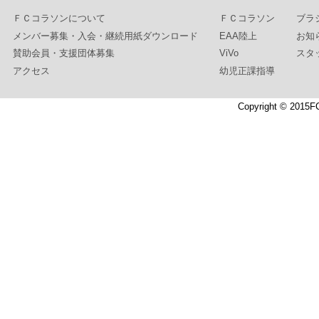
ＦＣコラソンについて
ＦＣコラソン
ブラ
メンバー募集・入会・継続用紙ダウンロード
EAA陸上
お知
賛助会員・支援団体募集
ViVo
スタ
アクセス
幼児正課指導
Copyright © 2015F