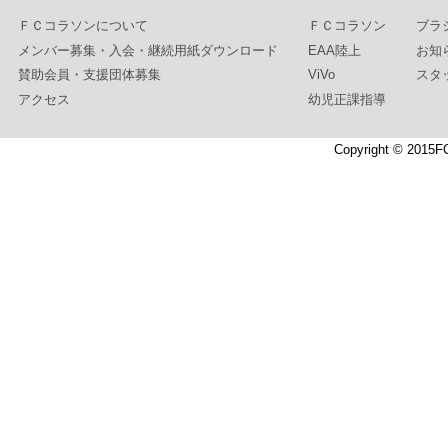
ＦＣコラソンについて
ＦＣコラソン
ブラ
メンバー募集・入会・継続用紙ダウンロード
EAA陸上
お知
賛助会員・支援団体募集
ViVo
スタ
アクセス
幼児正課指導
Copyright © 2015F