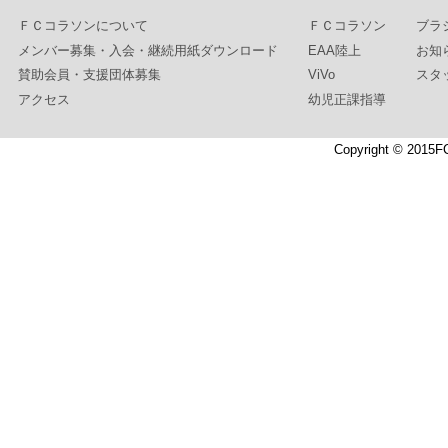
ＦＣコラソンについて
ＦＣコラソン
ブラ
メンバー募集・入会・継続用紙ダウンロード
EAA陸上
お知
賛助会員・支援団体募集
ViVo
スタ
アクセス
幼児正課指導
Copyright © 2015F