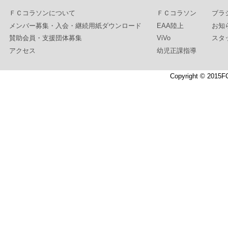
ＦＣコラソンについて
ＦＣコラソン
ブラ
メンバー募集・入会・継続用紙ダウンロード
EAA陸上
お知
賛助会員・支援団体募集
ViVo
スタ
アクセス
幼児正課指導
Copyright © 2015F