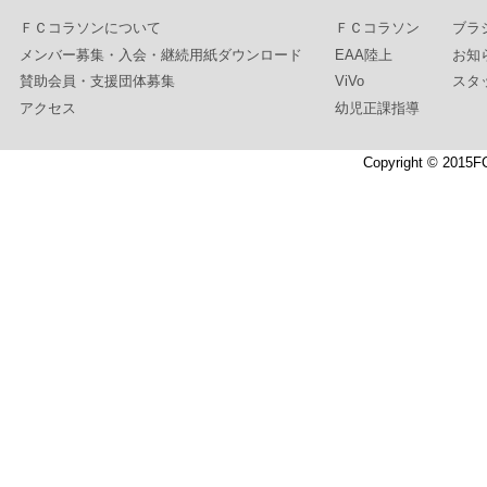
ＦＣコラソンについて
ＦＣコラソン
ブラ
メンバー募集・入会・継続用紙ダウンロード
EAA陸上
お知
賛助会員・支援団体募集
ViVo
スタ
アクセス
幼児正課指導
Copyright © 2015F