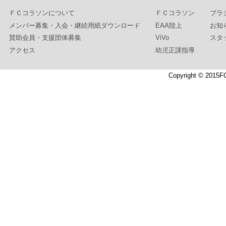
ＦＣコラソンについて
ＦＣコラソン
ブラ
メンバー募集・入会・継続用紙ダウンロード
EAA陸上
お知
賛助会員・支援団体募集
ViVo
スタ
アクセス
幼児正課指導
Copyright © 2015F