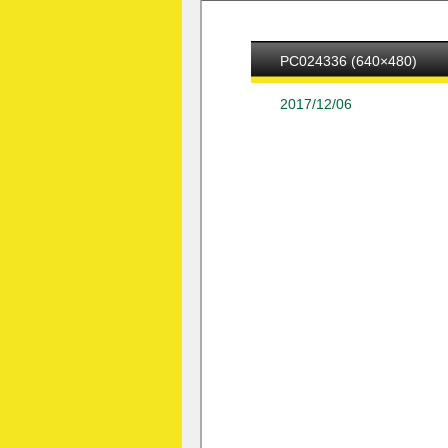
PC024336 (640×480)
2017/12/06