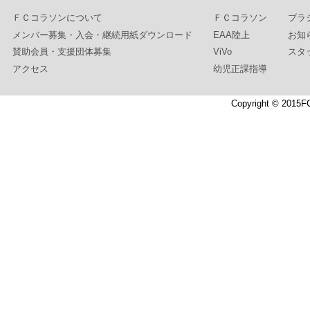
ＦＣコラソンについて
ＦＣコラソン
ブラ
メンバー募集・入会・継続用紙ダウンロード
EAA陸上
お知
賛助会員・支援団体募集
ViVo
スタ
アクセス
幼児正課指導
Copyright © 2015F