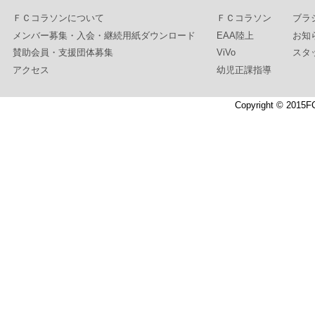
ＦＣコラソンについて
ＦＣコラソン
ブラ
メンバー募集・入会・継続用紙ダウンロード
EAA陸上
お知
賛助会員・支援団体募集
ViVo
スタ
アクセス
幼児正課指導
Copyright © 2015F