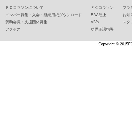
ＦＣコラソンについて
ＦＣコラソン
ブラ
メンバー募集・入会・継続用紙ダウンロード
EAA陸上
お知
賛助会員・支援団体募集
ViVo
スタ
アクセス
幼児正課指導
Copyright © 2015F