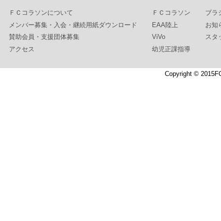
ＦＣコラソンについて
ＦＣコラソン
ブラ
メンバー募集・入会・継続用紙ダウンロード
EAA陸上
お知
賛助会員・支援団体募集
ViVo
スタ
アクセス
幼児正課指導
Copyright © 2015F